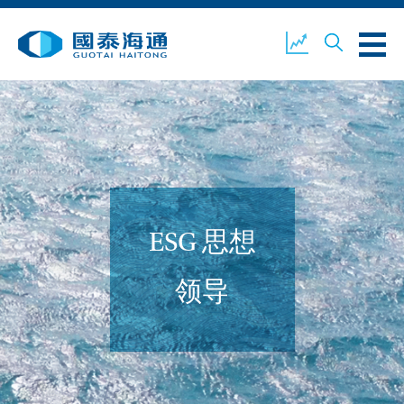
关于我们
业务概览
公司新闻
ESG 思想
环境、社会及企业管治
国泰海通证券
联络我们
领导
开设户口
客户登入