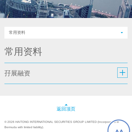
常用资料
常用资料
孖展融资
返回顶页
© 2026 HAITONG INTERNATIONAL SECURITIES GROUP LIMITED (Incorporated in
Bermuda with limited liability).