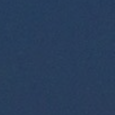
關於變更客戶服務專線的通知
從 2024 年 10 月 28 日起, 我們的中
國內地免費電話改為400 001 1822，
你可以更輕鬆地聯絡我們的客戶服務
主任。(請注意:現有號碼（86）755
8266 3232將於2024年11月30日起停
止使用。)
詳情
有關推出每週股票期權系列
香港交易所宣佈將於2024年11月4日
推出每週股票期權系列供市場參與者
交易。除每周到期外，每周股票期權
與一般期權合約無異。推出每周股票
期權旨在滿足參與者應對短期或 特定
事件如經濟數據公佈或公司獲利公告
的交易和風險管理需求。
詳情
有關惡劣天氣交易安排
為配合香港交易所於 2024 年 9 月 23
日起在證券及衍生產品市場實施惡劣
天氣交易，海通國際將於惡劣天氣交
易日維持以下服務:
香港證券（包括中華通）及衍生產