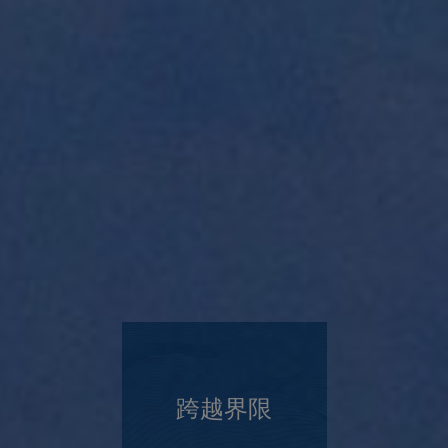
交更新資料。
詳情
跨越界限
ESG聲明
魄力
創新
真誠