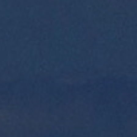
品市場在惡劣天氣交易日，交易、
結算及交收服務將維持正常。交易
日及交收日不受惡劣天氣影響而改
變。
客戶以電子方式的資金存款、提
款、內部轉帳及貨幣兌換服務；
客戶的證券存入、提取及賬戶內轉
帳服務（不包括實體股票存入或提
取）；
公司行動指示會維持服務；
海通國際應用程式(APP)及網上交
易平台維持服務；
海通國際的客戶經理及客戶服務熱
線會維持服務。
詳情
定期資料審查
海通國際致力遵守適用法規。因此，
我們會定期向相關客户發送定期資料
審查通知，提示客戶更新個人資料及
完成相關審查。
如閣下未能於到期日前提交所需文
件，賬戶部份功能將會被暫停直至提