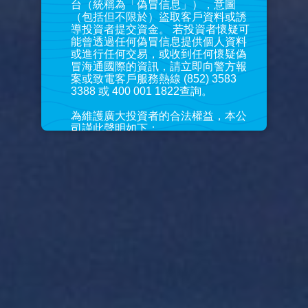
台（統稱為「偽冒信息」），意圖
（包括但不限於）盜取客戶資料或誘
導投資者提交資金。 若投資者懷疑可
能曾透過任何偽冒信息提供個人資料
或進行任何交易，或收到任何懷疑偽
冒海通國際的資訊，請立即向警方報
案或致電客戶服務熱線 (852) 3583
3388 或 400 001 1822查詢。
為維護廣大投資者的合法權益，本公
司謹此聲明如下：
海通國際的正式網站地址為：
https://www.htisec.com
海通國際的正式應用程式下載地址
為：
https://app.htisec.com/dl/
詳情
賬戶條款和條件的修訂
由即日起，本公司的
賬戶條款和條件
已作出修訂。